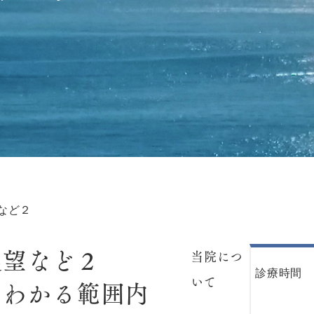
など２
展望など２
当院につ
診療時間
いて
 わかる範囲内