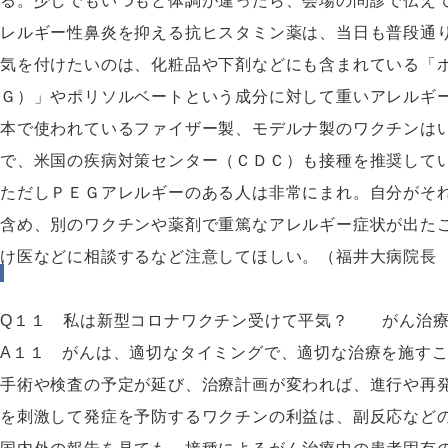
る。少しでもいつもと体調が違ったら、会場の問診で伝え
レルギー性鼻炎を抑える抗ヒスタミン薬は、当日も普段通
気を付けたいのは、化粧品や下剤などにも含まれている「
Ｇ）」やポリソルベートという成分に対して重いアレルギ
本で使われているファイザー製、モデルナ製のワクチンは
で、米国の疾病対策センター（ＣＤＣ）も接種を推奨して
ただしＰＥＧアレルギーのある人は非常にまれ。自分がそ
含め、別のワクチンや薬剤で重篤なアレルギー症状が出た
け医などに相談するなど注意してほしい。（福井大病院長
Q１１ 私は新型コロナワクチン受けて平気？ がん治療
A１１ がんは、適切なタイミングで、適切な治療を施す
手術や検査の予定が延び、治療計画が変われば、進行や再
を刺激して発症を予防するワクチンの利益は、副反応など