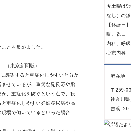
★土曜は9:
なし）の
【休診日
曜、祝日
内科、呼
いことを集めました。
心療内科
 （東京新聞版）
ナに感染すると重症化しやすいと分か
所在地
済ませているが、重篤な副反応や胎
〒259-0
だが、重症化を防ぐという点で、接
神奈川県
ると重症化しやすい妊娠糖尿病や高
吉浜120-
の現場で働いているといった場合