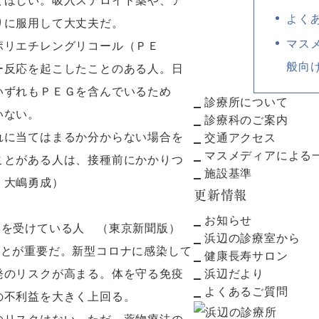
てほしい。吸入ステロイド薬や、ア
よく
りに服用して大丈夫だ。
マス
ポリエチレングリコール（ＰＥ
般向
ー反応を起こしたことのある人。日
いずれもＰＥＧを含んでいるため
診療所について
いない。
診療科のご案内
れに当てはまるか分からない場合を
交通アクセス
マスメディアによる
ことがある人は、接種前にかかりつ
施設基準
 大嶋勇成）
更新情報
お知らせ
を受けている人 （東京新聞版）
浜辺の診療室から
ことが重要だ。新型コロナに感染して
健康長寿サロン
発のリスクが高まる。体を守る免疫
浜辺だより
よくあるご質問
の不利益を大きく上回る。