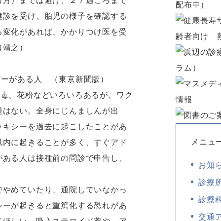
カ月）までは避け、２７週ごろまで
健診を受け、胎児の様子を確認する
る変化があれば、かかりつけ医を受
口靖之）
ーがある人 （東京新聞版）
チ毒、花粉などいろいろあるが、ワク
題はない。全身にじんましんが出
ラキシーを過去に起こしたことがあ
メニュ
以内に起きることが多く、すぐアド
がある人は接種前の問診で申告し、
お知
診療
でやめていたり、通院していなかっ
診療
シーが起きると重篤化する恐れがあ
交通