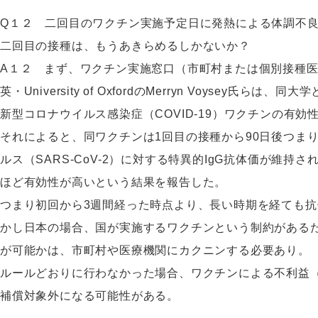
Q１２ 二回目のワクチン実施予定日に発熱による体調不
二回目の接種は、もうあきらめるしかないか？
A１２ まず、ワクチン実施窓口（市町村または個別接種
英・University of OxfordのMerryn Voysey氏
新型コロナウイルス感染症（COVID-19）ワクチンの有
それによると、同ワクチンは1回目の接種から90日後つま
ルス（SARS-CoV-2）に対する特異的IgG抗体価が維持
ほど有効性が高いという結果を報告した。
つまり初回から3週間経った時点より、長い時期を経ても
かし日本の場合、国が実施するワクチンという制約がある
が可能かは、市町村や医療機関にカクニンする必要あり。
ルールどおりに行わなかった場合、ワクチンによる不利益
補償対象外になる可能性がある。