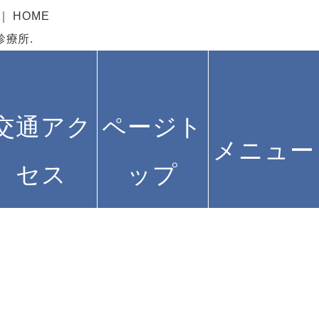
HOME
の診療所.
交通アク
ページト
メニュー
セス
ップ