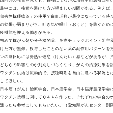
国内外の報告を見ても、接種によるがん治療中の患者固有
最中には、接種を避けた方が望ましい期間がある。例えば
傷害性抗腫瘍薬」の使用で白血球数が最少になっている時
の効果が弱まりがち。吐き気や嘔吐（おうと）を防ぐため
疫機能を抑える働きがある。
初めて抗がん剤や分子標的薬、免疫チェックポイント阻害
けた方が無難。投与したことのない薬の副作用パターンを
ンの副反応には発熱や倦怠（けんたい）感などがあるが、
どちらの影響なのか判別しづらくなり、がんの治療効果を
ワクチン供給は流動的で、接種時期を自由に選べる状況と
してほしい。
日本癌（がん）治療学会、日本癌学会、日本臨床腫瘍学会
ワクチン接種に関してＱ＆Ａを作った。それぞれの学会の
迷ったら参考にしてもらいたい。（愛知県がんセンター副