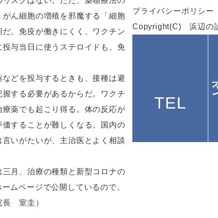
のリスクはない。ただ、薬物療法の
プライバシーポリシー
、がん細胞の増殖を邪魔する「細胞
Copyright(C) 浜辺
期だ。免疫が働きにくく、ワクチン
に投与当日に使うステロイドも、免
薬などを投与するときも、接種は避
把握する必要があるからだ。ワクチ
TEL
治療薬でも起こり得る。体の反応が
評価することが難しくなる。国内の
は言いがたいが、主治医とよく相談
は三月、治療の種類と新型コロナの
ホームページで公開しているので、
院長 室圭）