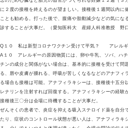
念のため心臓など胎児の器官がつくられる妊娠１２週（３
に２度の接種を終えるのが望ましい。接種後１週間以内に
ことも勧める。打った後で、腹痛や胎動減少などの気にな
診することが大事だ。（愛知医科大 産婦人科准教授 野
Q１０ 私は新型コロナワクチン受けて平気？ アレルギ
A１０ アレルギーの原因物質には、卵や牛乳、ソバ、ハ
チンの成分と関係がない場合は、基本的に接種を受けて問
る、唇や皮膚が腫れる、呼吸が苦しくなるなどのアナフィ
る場合も接種は可能。アナフィラキシーは、接種後十五分
レナリンを注射すれば回復する。アナフィラキシーの経験
接種後三〇分は会場に待機することが大事だ。
ぜんそくの患者で、炎症を抑える吸入ステロイド薬を自分
たり、症状のコントロール状態が悪い人は、アナフィラキ