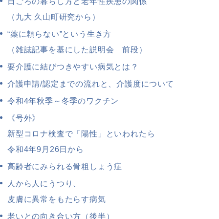
日ごろの暮らし方と老年性疾患の関係
（九大 久山町研究から）
“薬に頼らない”という生き方
（雑誌記事を基にした説明会 前段）
要介護に結びつきやすい病気とは？
介護申請/認定までの流れと、介護度について
令和4年秋季～冬季のワクチン
《号外》
新型コロナ検査で「陽性」といわれたら
令和4年9月26日から
高齢者にみられる骨粗しょう症
人から人にうつり、
皮膚に異常をもたらす病気
老いとの向き合い方（後半）