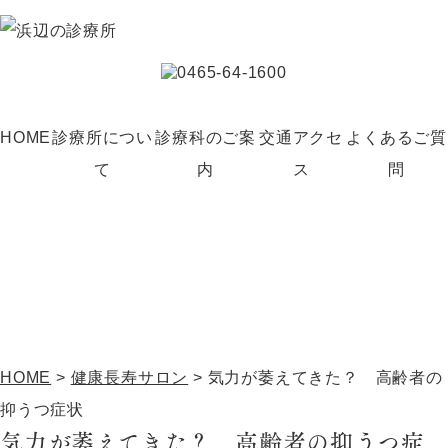
HOME
診療所につい
診療科のご案
交通アクセ
よくあるご質
て
内
ス
問
健康長寿サロン
HOME
>
健康長寿サロン
>
気力が萎えてきた？ 高齢者の
抑うつ症状
気力が萎えてきた？ 高齢者の抑うつ症